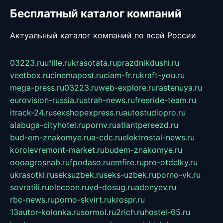
Бесплатный каталог компаний
Актуальный каталог компаний по всей России
03223.ru
ufille.ru
krasotata.ru
prazdnikdushi.ru
veetbox.ru
cinemapost.ru
ciam-fr.ru
kraft-you.ru
mega-press.ru
03223.ru
web-explore.ru
rastenuya.ru
eurovision-russia.ru
strah-news.ru
freeride-team.ru
itrack-24.ru
sexshopexpress.ru
autostudiopro.ru
alabuga-cityhotel.ru
pornv.ru
atlantpereezd.ru
bud-em-znakomye.ru
a-cdc.ru
elektrostal-news.ru
korolevremont-market.ru
budem-znakomye.ru
oooagrosnab.ru
fpodaso.ru
emfire.ru
pro-otdelky.ru
ukrasotki.ru
seksuzbek.ru
seks-uzbek.ru
porno-vk.ru
sovratili.ru
olecoon.ru
vd-dosug.ru
adonyev.ru
rbc-news.ru
porno-skvirt.ru
krospr.ru
13autor-kolonka.ru
sormol.ru
2rich.ru
hostel-65.ru