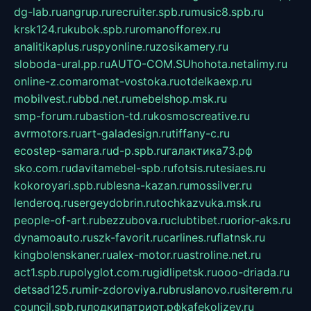
dg-lab.ru
angrup.ru
recruiter.spb.ru
music8.spb.ru
krsk124.ru
kubok.spb.ru
romanofforex.ru
analitikaplus.ru
spyonline.ru
zosikamery.ru
sloboda-ural.pp.ru
AUTO-COM.SU
hohota.net
alimy.ru
online-z.com
aromat-vostoka.ru
otdelkaexp.ru
mobilvest.ru
bbd.net.ru
mebelshop.msk.ru
smp-forum.ru
bastion-td.ru
kosmoscreative.ru
avrmotors.ru
art-galadesign.ru
tiffany-c.ru
ecostep-samara.ru
d-p.spb.ru
галактика73.рф
sko.com.ru
davitamebel-spb.ru
fotsis.ru
tesiaes.ru
kokoroyari.spb.ru
blesna-kazan.ru
mossilver.ru
lenderoq.ru
sergeydobrin.ru
tochkazvuka.msk.ru
people-of-art.ru
bezzubova.ru
clubtibet.ru
orior-aks.ru
dynamoauto.ru
szk-favorit.ru
carlines.ru
flatnsk.ru
kingbolenskaner.ru
alex-motor.ru
astroline.net.ru
act1.spb.ru
polyglot.com.ru
gidlipetsk.ru
ooo-driada.ru
detsad125.ru
mir-zdoroviya.ru
bruslanovo.ru
siterem.ru
council.spb.ru
лодкипатриот.рф
kafekolizey.ru