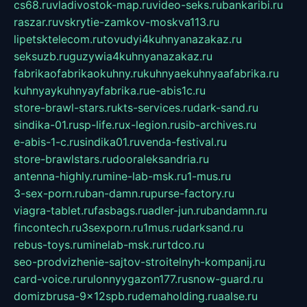
cs68.ru
vladivostok-map.ru
video-seks.ru
bankaribi.ru
raszar.ru
vskrytie-zamkov-moskva113.ru
lipetsktelecom.ru
tovudyi4kuhnyanazakaz.ru
seksuzb.ru
guzywia4kuhnyanazakaz.ru
fabrikaofabrikaokuhny.ru
kuhnyaekuhnyaafabrika.ru
kuhnyaykuhnyayfabrika.ru
e-abis1c.ru
store-brawl-stars.ru
kts-services.ru
dark-sand.ru
sindika-01.ru
sp-life.ru
x-legion.ru
sib-archives.ru
e-abis-1-c.ru
sindika01.ru
venda-festival.ru
store-brawlstars.ru
dooraleksandria.ru
antenna-highly.ru
mine-lab-msk.ru
1-mus.ru
3-sex-porn.ru
ban-damn.ru
purse-factory.ru
viagra-tablet.ru
fasbags.ru
adler-jun.ru
bandamn.ru
fincontech.ru
3sexporn.ru
1mus.ru
darksand.ru
rebus-toys.ru
minelab-msk.ru
rtdco.ru
seo-prodvizhenie-sajtov-stroitelnyh-kompanij.ru
card-voice.ru
rulonnyygazon177.ru
snow-guard.ru
domizbrusa-9x12spb.ru
demaholding.ru
aalse.ru