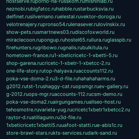
hostserve.ru
porno-na-russkom.ru
mishinlab.ru
neznobi.ru
bigfatcc.ru
habble.ru
starbucksvia.ru
delfinet.ru
silvernano.ru
elestal.ru
vektor-doroga.ru
velotrenajery.ru
pronso54.ru
lenasever.ru
lovinskix.ru
show-pets.ru
smartnews03.ru
discofoxworld.ru
miraclecoon.ru
pongup.ru
hostel65.ru
liura.ru
glasspb.ru
firehunters.ru
gribowo.ru
gnalis.ru
bulkitula.ru
hometown-france.ru
1-xbeticricetc-1-xbetti-5.ru
shop-garena.ru
cricetc-1-xbetr-1-xbetcc-2.ru
one-life-story.ru
top-halyava.ru
accounts112.ru
poka-vse-doma-2.ru
3-d-file.ru
hahahaharms.ru
g2012.ru
tst-1.ru
shaggy-cat.ru
opsmgr.ru
ev-gallery.ru
g-2012.ru
ops-mgr.ru
accounts-112.ru
csm-demo.ru
poka-vse-doma2.ru
airgungames.ru
allseo-host.ru
tehosmotre.ru
varieta-yug.ru
cricetc1xbetr1xbetcc2.ru
raytor-d.ru
atillagunn.ru
3d-file.ru
1xbeticricetc1xbetti5.ru
uafoot-statti.ru
e-abis1c.ru
store-brawl-stars.ru
kts-services.ru
dark-sand.ru