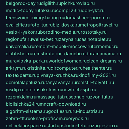
belgorod-day.ru
digilith.ru
pichkurovlab.ru
medic-today.ru
taksu.ru
comp123.ru
don-ykt.ru
teensvoice.ru
imgsharing.ru
domashnee-porno.ru
eva-elfie.ru
foto-tur.ru
biz-doska.ru
metropoltravel.ru
veslo-i-yakor.ru
borodino-media.ru
rostotsky.ru
regionufa.ru
weiss-bet.ru
zaryna.ru
casinotablet.ru
universalia.ru
remont-mebeli-moscow.ru
termomur.ru
clubfisher.ru
remstirufa.ru
erdamchi.ru
doramamama.ru
muraviovka-park.ru
worldofwoman.ru
clean-dreams.ru
arkrym.ru
kristinita.ru
dircomputer.ru
healthenter.ru
textexperts.ru
pivnaya-kruzhka.ru
kinofilmy-2021.ru
demolalapaluza.ru
tanyavanya.ru
remstir-tolyatti.ru
msdip.ru
jdol.ru
sokolovr.ru
newtech-spb.ru
rezemkleim.ru
massage-tai.ru
seonub.ru
zvonitut.ru
biolisichka24.ru
mncraft-download.ru
algoritm-sistema.ru
godflesh.ru
ru-industria.ru
zebra-tlt.ru
okna-proficom.ru
erynok.ru
onlinekinospace.ru
startupstudio-fefu.ru
zarges-ru.ru