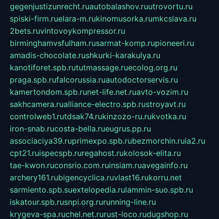
gegenjustizunrecht.ru
autobalashov.ru
utrovortu.ru
spiski-firm.ru
elara-m.ru
kinomusorka.ru
mkcslava.ru
2bets.ru
vintovoykompressor.ru
birminghamvsfulham.ru
sarmat-komp.ru
pioneeri.ru
amadis-chocolate.ru
shkurki-karakulya.ru
kanotiforet.spb.ru
tutmassage.ru
ecolog.org.ru
praga.spb.ru
falcorussia.ru
autodoctorservis.ru
kamertondom.spb.ru
net-life.net.ru
avto-vozim.ru
sakhcamera.ru
alliance-electro.spb.ru
stroyavt.ru
controlweb1.ru
tdsak74.ru
kinzozo-ru.ru
kvotka.ru
iron-snab.ru
costa-bella.ru
eugrus.pp.ru
associaciya39.ru
primexpo.spb.ru
bezmorchin.ru
ia2.ru
cpt21.ru
ispecspb.ru
regahost.ru
kolosok-elita.ru
tae-kwon.ru
consrio.com.ru
insiam.ru
avegainfo.ru
archery161.ru
bigencyclica.ru
vlast16.ru
korru.net
sarmiento.spb.su
extelopedia.ru
lammin-suo.spb.ru
iskatour.spb.ru
snpi.org.ru
running-line.ru
krygeva-spa.ru
chel.net.ru
rust-loco.ru
dugshop.ru