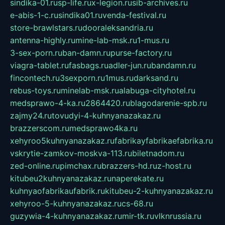
sindika-01.ru
sp-life.ru
x-legion.ru
sib-archives.ru
e-abis-1-c.ru
sindika01.ru
venda-festival.ru
store-brawlstars.ru
dooraleksandria.ru
antenna-highly.ru
mine-lab-msk.ru
1-mus.ru
3-sex-porn.ru
ban-damn.ru
purse-factory.ru
viagra-tablet.ru
fasbags.ru
adler-jun.ru
bandamn.ru
fincontech.ru
3sexporn.ru
1mus.ru
darksand.ru
rebus-toys.ru
minelab-msk.ru
alabuga-cityhotel.ru
medsprawo-4-ka.ru
2864420.ru
blagodarenie-spb.ru
zajmy24.ru
tovudyi-4-kuhnyanazakaz.ru
brazzerscom.ru
medsprawo4ka.ru
xehyroo5kuhnyanazakaz.ru
fabrikayfabrikaefabrika.ru
vskrytie-zamkov-moskva-113.ru
biletnadom.ru
zed-online.ru
pimchax.ru
brazzers-hd.ru
z-host.ru
kitubeu2kuhnyanazakaz.ru
naperekate.ru
kuhnyaofabrikaufabrik.ru
kitubeu-2-kuhnyanazakaz.ru
xehyroo-5-kuhnyanazakaz.ru
cs-68.ru
guzywia-4-kuhnyanazakaz.ru
mir-tk.ru
vlknrussia.ru