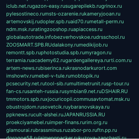
iclub.net.ru
gazon-easy.ru
sugarepilekb.ru
grinox.ru
pylesostineco.ru
msts-ozarenie.ru
kameryjooan.ru
artemovskij.ru
dopler.spb.ru
aid70.ru
metall-perm.ru
ndm.msk.ru
ratingzooshop.ru
apiaccess.ru
globalautotrade.info
bezverhovskoe.ru
drsschool.ru
ZOOSMART.SPB.RU
dalakony.ru
medikijob.ru
remontt.spb.ru
photostudia.spb.ru
myragon.ru
terramia.ru
academy62.ru
gardengallereya.ru
rti.com.ru
artem-news.ru
biserinca.ru
krasnodarkurort.com
imshowtv.ru
mebel-v-tule.ru
mobtopik.ru
pcsecurity.net.ru
tool-sib.ru
multimetrunit.ru
sp-tour.ru
fan-cs.ru
santeh-russia.ru
symbian9.net.ru
DSHAIR.RU
tmmotors.spb.ru
xjocuricopii.com
musavtomat.msk.ru
obustrojdom.ru
sovetcik.ru
ybaranovskaya.ru
ppknews.ru
cult-alshei.ru
JAPANRUSSIA.RU
proekciyamebel.ru
imper-finans.ru
rim.org.ru
glamourai.ru
brassminus.ru
zabor-pro.ru
ftn.pp.ru
dorogoe58.ru
laimengpacker.ru
kuzova-zapchasti.ru