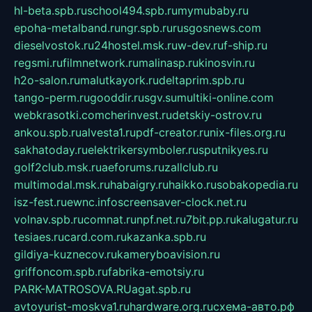
hl-beta.spb.ru
school494.spb.ru
mymubaby.ru
epoha-metalband.ru
ngr.spb.ru
rusgosnews.com
dieselvostok.ru
24hostel.msk.ru
w-dev.ru
f-ship.ru
regsmi.ru
filmnetwork.ru
malinasp.ru
kinosvin.ru
h2o-salon.ru
malutkayork.ru
deltaprim.spb.ru
tango-perm.ru
gooddir.ru
sgv.su
multiki-online.com
webkrasotki.com
cherinvest.ru
detskiy-ostrov.ru
ankou.spb.ru
alvesta1.ru
pdf-creator.ru
nix-files.org.ru
sakhatoday.ru
elektrikersymboler.ru
sputnikyes.ru
golf2club.msk.ru
aeforums.ru
zallclub.ru
multimodal.msk.ru
habaigry.ru
haikko.ru
sobakopedia.ru
isz-fest.ru
ewnc.info
screensaver-clock.net.ru
volnav.spb.ru
comnat.ru
npf.net.ru
7bit.pp.ru
kalugatur.ru
tesiaes.ru
card.com.ru
kazanka.spb.ru
gildiya-kuznecov.ru
kameryboavision.ru
griffoncom.spb.ru
fabrika-emotsiy.ru
PARK-MATROSOVA.RU
agat.spb.ru
avtoyurist-moskva1.ru
hardware.org.ru
схема-авто.рф