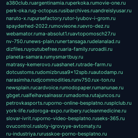
a380club.ru
argentinamia.ru
perkoka.ru
movie-one.ru
perk-oka.ru
g-octopus.ru
sibarchives.ru
andreislyusar.ru
naruto-x.ru
pursefactory.ru
tor-lyubov-i-grom.ru
spayderhed-2022.ru
movieone.ru
evro-dez.ru
webamator.ru
ma-absolut1.ru
avtopomosch27.ru
nv-750.ru
news-plain.ru
nertansaga.ru
delanalad.ru
dizfiles.ru
youtubefree.ru
aria-family.ru
roadli.ru
planeta-samara.ru
mysmartbuy.ru
matrasy-kemerovo.ru
ashanet.ru
trade-farm.ru
dotcustoms.ru
domizbrusa9x12spb.ru
autodamp.ru
narasimha.ru
djcommodities.ru
nv750.ru
x-ton.ru
newsplain.ru
cardvoice.ru
modopaper.ru
manunae.ru
gbget.ru
alfeihavsalnassr.ru
madoma.ru
tajuncos.ru
petrovkasports.ru
porno-online-besplatno.ru
splclub.ru
york-life.ru
doroga-expo.ru
ribery.ru
cleanmedicine.ru
slovar-ivrit.ru
porno-video-besplatno.ru
seks-365.ru
ovucontrol.ru
sloty-igrovyye-avtomaty.ru
ru-industriya.ru
russkoe-porno-besplatno.ru