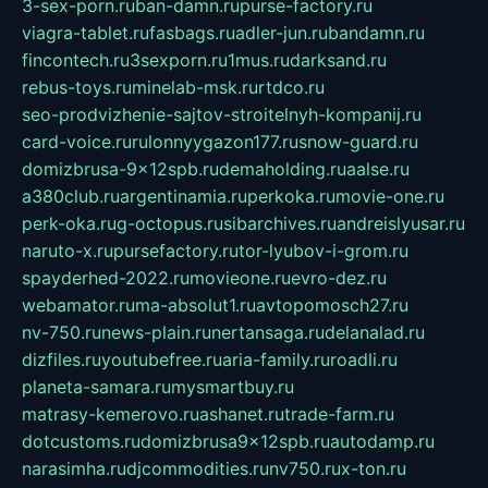
3-sex-porn.ru
ban-damn.ru
purse-factory.ru
viagra-tablet.ru
fasbags.ru
adler-jun.ru
bandamn.ru
fincontech.ru
3sexporn.ru
1mus.ru
darksand.ru
rebus-toys.ru
minelab-msk.ru
rtdco.ru
seo-prodvizhenie-sajtov-stroitelnyh-kompanij.ru
card-voice.ru
rulonnyygazon177.ru
snow-guard.ru
domizbrusa-9x12spb.ru
demaholding.ru
aalse.ru
a380club.ru
argentinamia.ru
perkoka.ru
movie-one.ru
perk-oka.ru
g-octopus.ru
sibarchives.ru
andreislyusar.ru
naruto-x.ru
pursefactory.ru
tor-lyubov-i-grom.ru
spayderhed-2022.ru
movieone.ru
evro-dez.ru
webamator.ru
ma-absolut1.ru
avtopomosch27.ru
nv-750.ru
news-plain.ru
nertansaga.ru
delanalad.ru
dizfiles.ru
youtubefree.ru
aria-family.ru
roadli.ru
planeta-samara.ru
mysmartbuy.ru
matrasy-kemerovo.ru
ashanet.ru
trade-farm.ru
dotcustoms.ru
domizbrusa9x12spb.ru
autodamp.ru
narasimha.ru
djcommodities.ru
nv750.ru
x-ton.ru