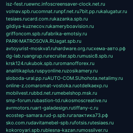
isz-fest.ru
ewnc.info
screensaver-clock.net.ru
volnav.spb.ru
comnat.ru
npf.net.ru
7bit.pp.ru
kalugatur.ru
tesiaes.ru
card.com.ru
kazanka.spb.ru
gildiya-kuznecov.ru
kameryboavision.ru
griffoncom.spb.ru
fabrika-emotsiy.ru
PARK-MATROSOVA.RU
agat.spb.ru
avtoyurist-moskva1.ru
hardware.org.ru
схема-авто.рф
dg-lab.ru
angrup.ru
recruiter.spb.ru
music8.spb.ru
krsk124.ru
kubok.spb.ru
romanofforex.ru
analitikaplus.ru
spyonline.ru
zosikamery.ru
sloboda-ural.pp.ru
AUTO-COM.SU
hohota.net
alimy.ru
online-z.com
aromat-vostoka.ru
otdelkaexp.ru
mobilvest.ru
bbd.net.ru
mebelshop.msk.ru
smp-forum.ru
bastion-td.ru
kosmoscreative.ru
avrmotors.ru
art-galadesign.ru
tiffany-c.ru
ecostep-samara.ru
d-p.spb.ru
галактика73.рф
sko.com.ru
davitamebel-spb.ru
fotsis.ru
tesiaes.ru
kokoroyari.spb.ru
blesna-kazan.ru
mossilver.ru