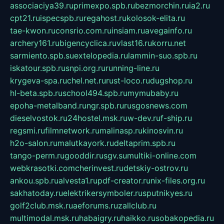
associaciya39.ru
primexpo.spb.ru
bezmorchin.ru
ia2.ru
cpt21.ru
ispecspb.ru
regahost.ru
kolosok-elita.ru
tae-kwon.ru
consrio.com.ru
insiam.ru
avegainfo.ru
archery161.ru
bigencyclica.ru
vlast16.ru
korru.net
sarmiento.spb.su
extelopedia.ru
lammin-suo.spb.ru
iskatour.spb.ru
snpi.org.ru
running-line.ru
krygeva-spa.ru
chel.net.ru
rust-loco.ru
dugshop.ru
hl-beta.spb.ru
school494.spb.ru
mymubaby.ru
epoha-metalband.ru
ngr.spb.ru
rusgosnews.com
dieselvostok.ru
24hostel.msk.ru
w-dev.ru
f-ship.ru
regsmi.ru
filmnetwork.ru
malinasp.ru
kinosvin.ru
h2o-salon.ru
malutkayork.ru
deltaprim.spb.ru
tango-perm.ru
gooddir.ru
sgv.su
multiki-online.com
webkrasotki.com
cherinvest.ru
detskiy-ostrov.ru
ankou.spb.ru
alvesta1.ru
pdf-creator.ru
nix-files.org.ru
sakhatoday.ru
elektrikersymboler.ru
sputnikyes.ru
golf2club.msk.ru
aeforums.ru
zallclub.ru
multimodal.msk.ru
habaigry.ru
haikko.ru
sobakopedia.ru