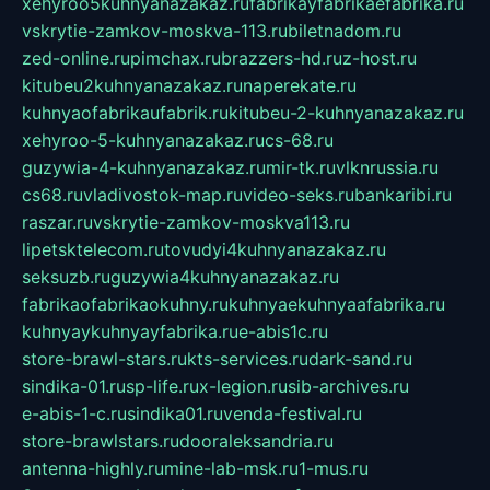
xehyroo5kuhnyanazakaz.ru
fabrikayfabrikaefabrika.ru
vskrytie-zamkov-moskva-113.ru
biletnadom.ru
zed-online.ru
pimchax.ru
brazzers-hd.ru
z-host.ru
kitubeu2kuhnyanazakaz.ru
naperekate.ru
kuhnyaofabrikaufabrik.ru
kitubeu-2-kuhnyanazakaz.ru
xehyroo-5-kuhnyanazakaz.ru
cs-68.ru
guzywia-4-kuhnyanazakaz.ru
mir-tk.ru
vlknrussia.ru
cs68.ru
vladivostok-map.ru
video-seks.ru
bankaribi.ru
raszar.ru
vskrytie-zamkov-moskva113.ru
lipetsktelecom.ru
tovudyi4kuhnyanazakaz.ru
seksuzb.ru
guzywia4kuhnyanazakaz.ru
fabrikaofabrikaokuhny.ru
kuhnyaekuhnyaafabrika.ru
kuhnyaykuhnyayfabrika.ru
e-abis1c.ru
store-brawl-stars.ru
kts-services.ru
dark-sand.ru
sindika-01.ru
sp-life.ru
x-legion.ru
sib-archives.ru
e-abis-1-c.ru
sindika01.ru
venda-festival.ru
store-brawlstars.ru
dooraleksandria.ru
antenna-highly.ru
mine-lab-msk.ru
1-mus.ru