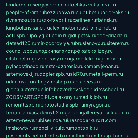
lenderoq.ru
sergeydobrin.ru
tochkazvuka.msk.ru
people-of-art.ru
bezzubova.ru
clubtibet.ru
orior-aks.ru
dynamoauto.ru
szk-favorit.ru
carlines.ru
flatnsk.ru
kingbolenskaner.ru
alex-motor.ru
astroline.net.ru
act1.spb.ru
polyglot.com.ru
gidlipetsk.ru
ooo-driada.ru
detsad125.ru
mir-zdoroviya.ru
bruslanovo.ru
siterem.ru
council.spb.ru
лодкипатриот.рф
kafekolizey.ru
iclub.net.ru
gazon-easy.ru
sugarepilekb.ru
grinox.ru
pylesostineco.ru
msts-ozarenie.ru
kameryjooan.ru
artemovskij.ru
dopler.spb.ru
aid70.ru
metall-perm.ru
ndm.msk.ru
ratingzooshop.ru
apiaccess.ru
globalautotrade.info
bezverhovskoe.ru
drsschool.ru
ZOOSMART.SPB.RU
dalakony.ru
medikijob.ru
remontt.spb.ru
photostudia.spb.ru
myragon.ru
terramia.ru
academy62.ru
gardengallereya.ru
rti.com.ru
artem-news.ru
biserinca.ru
krasnodarkurort.com
imshowtv.ru
mebel-v-tule.ru
mobtopik.ru
pcsecurity.net.ru
tool-sib.ru
multimetrunit.ru
sp-tour.ru