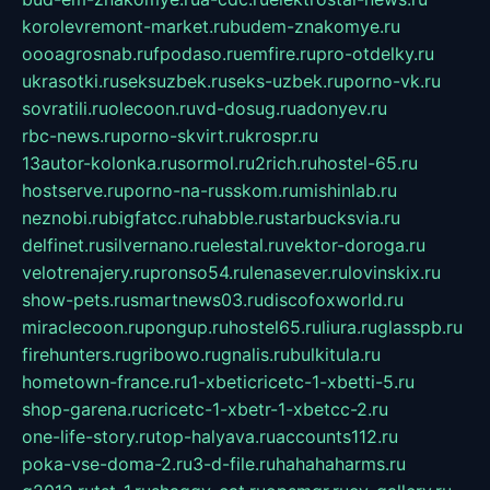
korolevremont-market.ru
budem-znakomye.ru
oooagrosnab.ru
fpodaso.ru
emfire.ru
pro-otdelky.ru
ukrasotki.ru
seksuzbek.ru
seks-uzbek.ru
porno-vk.ru
sovratili.ru
olecoon.ru
vd-dosug.ru
adonyev.ru
rbc-news.ru
porno-skvirt.ru
krospr.ru
13autor-kolonka.ru
sormol.ru
2rich.ru
hostel-65.ru
hostserve.ru
porno-na-russkom.ru
mishinlab.ru
neznobi.ru
bigfatcc.ru
habble.ru
starbucksvia.ru
delfinet.ru
silvernano.ru
elestal.ru
vektor-doroga.ru
velotrenajery.ru
pronso54.ru
lenasever.ru
lovinskix.ru
show-pets.ru
smartnews03.ru
discofoxworld.ru
miraclecoon.ru
pongup.ru
hostel65.ru
liura.ru
glasspb.ru
firehunters.ru
gribowo.ru
gnalis.ru
bulkitula.ru
hometown-france.ru
1-xbeticricetc-1-xbetti-5.ru
shop-garena.ru
cricetc-1-xbetr-1-xbetcc-2.ru
one-life-story.ru
top-halyava.ru
accounts112.ru
poka-vse-doma-2.ru
3-d-file.ru
hahahaharms.ru