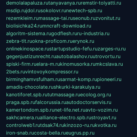
demolalapaluza.ru
tanyavanya.ru
remstir-tolyatti.ru
msdip.ru
jdol.ru
sokolovr.ru
newtech-spb.ru
rezemkleim.ru
massage-tai.ru
seonub.ru
zvonitut.ru
biolisichka24.ru
mncraft-download.ru
algoritm-sistema.ru
godflesh.ru
ru-industria.ru
zebra-tlt.ru
okna-proficom.ru
erynok.ru
onlinekinospace.ru
startupstudio-fefu.ru
zarges-ru.ru
gegenjustizunrecht.ru
autobalashov.ru
utrovortu.ru
spiski-firm.ru
elara-m.ru
kinomusorka.ru
mkcslava.ru
2bets.ru
vintovoykompressor.ru
birminghamvsfulham.ru
sarmat-komp.ru
pioneeri.ru
amadis-chocolate.ru
shkurki-karakulya.ru
kanotiforet.spb.ru
tutmassage.ru
ecolog.org.ru
praga.spb.ru
falcorussia.ru
autodoctorservis.ru
kamertondom.spb.ru
net-life.net.ru
avto-vozim.ru
sakhcamera.ru
alliance-electro.spb.ru
stroyavt.ru
controlweb1.ru
tdsak74.ru
kinzozo-ru.ru
kvotka.ru
iron-snab.ru
costa-bella.ru
eugrus.pp.ru