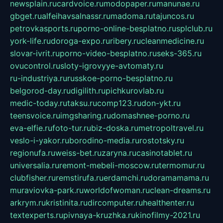
newsplain.ru
cardvoice.ru
modopaper.ru
manunae.ru
gbget.ru
alfeihavsalnassr.ru
madoma.ru
tajuncos.ru
petrovkasports.ru
porno-online-besplatno.ru
splclub.ru
york-life.ru
doroga-expo.ru
ribery.ru
cleanmedicine.ru
slovar-ivrit.ru
porno-video-besplatno.ru
seks-365.ru
ovucontrol.ru
sloty-igrovyye-avtomaty.ru
ru-industriya.ru
russkoe-porno-besplatno.ru
belgorod-day.ru
digilith.ru
pichkurovlab.ru
medic-today.ru
taksu.ru
comp123.ru
don-ykt.ru
teensvoice.ru
imgsharing.ru
domashnee-porno.ru
eva-elfie.ru
foto-tur.ru
biz-doska.ru
metropoltravel.ru
veslo-i-yakor.ru
borodino-media.ru
rostotsky.ru
regionufa.ru
weiss-bet.ru
zaryna.ru
casinotablet.ru
universalia.ru
remont-mebeli-moscow.ru
termomur.ru
clubfisher.ru
remstirufa.ru
erdamchi.ru
doramamama.ru
muraviovka-park.ru
worldofwoman.ru
clean-dreams.ru
arkrym.ru
kristinita.ru
dircomputer.ru
healthenter.ru
textexperts.ru
pivnaya-kruzhka.ru
kinofilmy-2021.ru