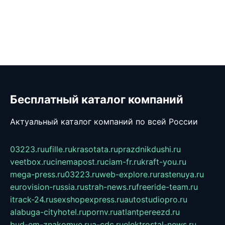
Бесплатный каталог компаний
Актуальный каталог компаний по всей России
03223.ru
ufille.ru
krasotata.ru
prazdnikdushi.ru
veetbox.ru
cinemapost.ru
ciam-fr.ru
kraft-you.ru
mega-press.ru
03223.ru
web-explore.ru
rastenuya.ru
eurovision-russia.ru
strah-news.ru
freeride-team.ru
itrack-24.ru
sexshopexpress.ru
autostudiopro.ru
alabuga-cityhotel.ru
pornv.ru
atlantpereezd.ru
bud-em-znakomye.ru
a-cdc.ru
elektrostal-news.ru