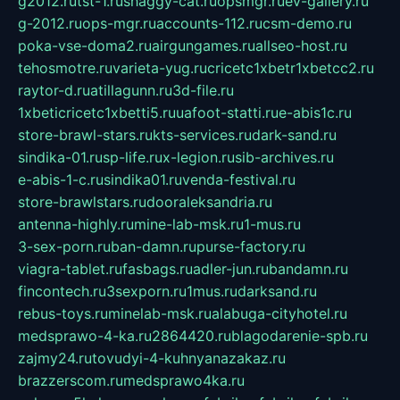
g2012.ru
tst-1.ru
shaggy-cat.ru
opsmgr.ru
ev-gallery.ru
g-2012.ru
ops-mgr.ru
accounts-112.ru
csm-demo.ru
poka-vse-doma2.ru
airgungames.ru
allseo-host.ru
tehosmotre.ru
varieta-yug.ru
cricetc1xbetr1xbetcc2.ru
raytor-d.ru
atillagunn.ru
3d-file.ru
1xbeticricetc1xbetti5.ru
uafoot-statti.ru
e-abis1c.ru
store-brawl-stars.ru
kts-services.ru
dark-sand.ru
sindika-01.ru
sp-life.ru
x-legion.ru
sib-archives.ru
e-abis-1-c.ru
sindika01.ru
venda-festival.ru
store-brawlstars.ru
dooraleksandria.ru
antenna-highly.ru
mine-lab-msk.ru
1-mus.ru
3-sex-porn.ru
ban-damn.ru
purse-factory.ru
viagra-tablet.ru
fasbags.ru
adler-jun.ru
bandamn.ru
fincontech.ru
3sexporn.ru
1mus.ru
darksand.ru
rebus-toys.ru
minelab-msk.ru
alabuga-cityhotel.ru
medsprawo-4-ka.ru
2864420.ru
blagodarenie-spb.ru
zajmy24.ru
tovudyi-4-kuhnyanazakaz.ru
brazzerscom.ru
medsprawo4ka.ru