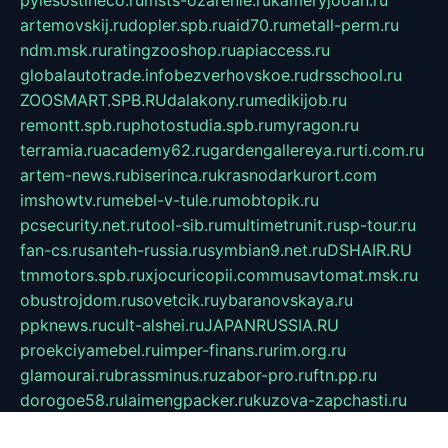
artemovskij.ru
dopler.spb.ru
aid70.ru
metall-perm.ru
ndm.msk.ru
ratingzooshop.ru
apiaccess.ru
globalautotrade.info
bezverhovskoe.ru
drsschool.ru
ZOOSMART.SPB.RU
dalakony.ru
medikijob.ru
remontt.spb.ru
photostudia.spb.ru
myragon.ru
terramia.ru
academy62.ru
gardengallereya.ru
rti.com.ru
artem-news.ru
biserinca.ru
krasnodarkurort.com
imshowtv.ru
mebel-v-tule.ru
mobtopik.ru
pcsecurity.net.ru
tool-sib.ru
multimetrunit.ru
sp-tour.ru
fan-cs.ru
santeh-russia.ru
symbian9.net.ru
DSHAIR.RU
tmmotors.spb.ru
xjocuricopii.com
musavtomat.msk.ru
obustrojdom.ru
sovetcik.ru
ybaranovskaya.ru
ppknews.ru
cult-alshei.ru
JAPANRUSSIA.RU
proekciyamebel.ru
imper-finans.ru
rim.org.ru
glamourai.ru
brassminus.ru
zabor-pro.ru
ftn.pp.ru
dorogoe58.ru
laimengpacker.ru
kuzova-zapchasti.ru
sageerp.ru
taxodrom.ru
dsrazvitie.ru
hardcity.net.ru