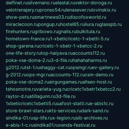
delfinet.ru
silvernano.ru
elestal.ru
vektor-doroga.ru
velotrenajery.ru
pronso54.ru
lenasever.ru
lovinskix.ru
show-pets.ru
smartnews03.ru
discofoxworld.ru
miraclecoon.ru
pongup.ru
hostel65.ru
liura.ru
glasspb.ru
firehunters.ru
gribowo.ru
gnalis.ru
bulkitula.ru
hometown-france.ru
1-xbeticricetc-1-xbetti-5.ru
shop-garena.ru
cricetc-1-xbetr-1-xbetcc-2.ru
one-life-story.ru
top-halyava.ru
accounts112.ru
poka-vse-doma-2.ru
3-d-file.ru
hahahaharms.ru
g2012.ru
tst-1.ru
shaggy-cat.ru
opsmgr.ru
ev-gallery.ru
g-2012.ru
ops-mgr.ru
accounts-112.ru
csm-demo.ru
poka-vse-doma2.ru
airgungames.ru
allseo-host.ru
tehosmotre.ru
varieta-yug.ru
cricetc1xbetr1xbetcc2.ru
raytor-d.ru
atillagunn.ru
3d-file.ru
1xbeticricetc1xbetti5.ru
uafoot-statti.ru
e-abis1c.ru
store-brawl-stars.ru
kts-services.ru
dark-sand.ru
sindika-01.ru
sp-life.ru
x-legion.ru
sib-archives.ru
e-abis-1-c.ru
sindika01.ru
venda-festival.ru