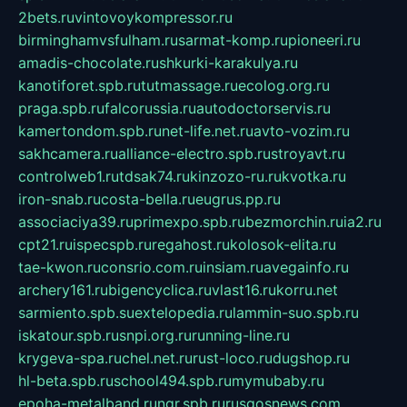
2bets.ru
vintovoykompressor.ru
birminghamvsfulham.ru
sarmat-komp.ru
pioneeri.ru
amadis-chocolate.ru
shkurki-karakulya.ru
kanotiforet.spb.ru
tutmassage.ru
ecolog.org.ru
praga.spb.ru
falcorussia.ru
autodoctorservis.ru
kamertondom.spb.ru
net-life.net.ru
avto-vozim.ru
sakhcamera.ru
alliance-electro.spb.ru
stroyavt.ru
controlweb1.ru
tdsak74.ru
kinzozo-ru.ru
kvotka.ru
iron-snab.ru
costa-bella.ru
eugrus.pp.ru
associaciya39.ru
primexpo.spb.ru
bezmorchin.ru
ia2.ru
cpt21.ru
ispecspb.ru
regahost.ru
kolosok-elita.ru
tae-kwon.ru
consrio.com.ru
insiam.ru
avegainfo.ru
archery161.ru
bigencyclica.ru
vlast16.ru
korru.net
sarmiento.spb.su
extelopedia.ru
lammin-suo.spb.ru
iskatour.spb.ru
snpi.org.ru
running-line.ru
krygeva-spa.ru
chel.net.ru
rust-loco.ru
dugshop.ru
hl-beta.spb.ru
school494.spb.ru
mymubaby.ru
epoha-metalband.ru
ngr.spb.ru
rusgosnews.com