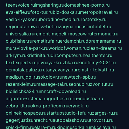
teensvoice.ru
imgsharing.ru
domashnee-porno.ru
eva-elfie.ru
foto-tur.ru
biz-doska.ru
metropoltravel.ru
veslo-i-yakor.ru
borodino-media.ru
rostotsky.ru
regionufa.ru
weiss-bet.ru
zaryna.ru
casinotablet.ru
universalia.ru
remont-mebeli-moscow.ru
termomur.ru
clubfisher.ru
remstirufa.ru
erdamchi.ru
doramamama.ru
muraviovka-park.ru
worldofwoman.ru
clean-dreams.ru
arkrym.ru
kristinita.ru
dircomputer.ru
healthenter.ru
textexperts.ru
pivnaya-kruzhka.ru
kinofilmy-2021.ru
demolalapaluza.ru
tanyavanya.ru
remstir-tolyatti.ru
msdip.ru
jdol.ru
sokolovr.ru
newtech-spb.ru
rezemkleim.ru
massage-tai.ru
seonub.ru
zvonitut.ru
biolisichka24.ru
mncraft-download.ru
algoritm-sistema.ru
godflesh.ru
ru-industria.ru
zebra-tlt.ru
okna-proficom.ru
erynok.ru
onlinekinospace.ru
startupstudio-fefu.ru
zarges-ru.ru
gegenjustizunrecht.ru
autobalashov.ru
utrovortu.ru
spiski-firm.ru
elara-m.ru
kinomusorka.ru
mkcslava.ru