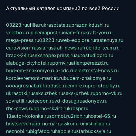
Актуальный каталог компаний по всей России
03223.ru
ufille.ru
krasotata.ru
prazdnikdushi.ru
veetbox.ru
cinemapost.ru
ciam-fr.ru
kraft-you.ru
mega-press.ru
03223.ru
web-explore.ru
rastenuya.ru
eurovision-russia.ru
strah-news.ru
freeride-team.ru
itrack-24.ru
sexshopexpress.ru
autostudiopro.ru
alabuga-cityhotel.ru
pornv.ru
atlantpereezd.ru
bud-em-znakomye.ru
a-cdc.ru
elektrostal-news.ru
korolevremont-market.ru
budem-znakomye.ru
oooagrosnab.ru
fpodaso.ru
emfire.ru
pro-otdelky.ru
ukrasotki.ru
seksuzbek.ru
seks-uzbek.ru
porno-vk.ru
sovratili.ru
olecoon.ru
vd-dosug.ru
adonyev.ru
rbc-news.ru
porno-skvirt.ru
krospr.ru
13autor-kolonka.ru
sormol.ru
2rich.ru
hostel-65.ru
hostserve.ru
porno-na-russkom.ru
mishinlab.ru
neznobi.ru
bigfatcc.ru
habble.ru
starbucksvia.ru