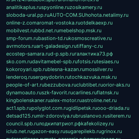
analitikaplus.ru
spyonline.ru
zosikamery.ru
sloboda-ural.pp.ru
AUTO-COM.SU
hohota.net
alimy.ru
online-z.com
aromat-vostoka.ru
otdelkaexp.ru
mobilvest.ru
bbd.net.ru
mebelshop.msk.ru
smp-forum.ru
bastion-td.ru
kosmoscreative.ru
avrmotors.ru
art-galadesign.ru
tiffany-c.ru
ecostep-samara.ru
d-p.spb.ru
галактика73.рф
sko.com.ru
davitamebel-spb.ru
fotsis.ru
tesiaes.ru
kokoroyari.spb.ru
blesna-kazan.ru
mossilver.ru
lenderoq.ru
sergeydobrin.ru
tochkazvuka.msk.ru
people-of-art.ru
bezzubova.ru
clubtibet.ru
orior-aks.ru
dynamoauto.ru
szk-favorit.ru
carlines.ru
flatnsk.ru
kingbolenskaner.ru
alex-motor.ru
astroline.net.ru
act1.spb.ru
polyglot.com.ru
gidlipetsk.ru
ooo-driada.ru
detsad125.ru
mir-zdoroviya.ru
bruslanovo.ru
siterem.ru
council.spb.ru
лодкипатриот.рф
kafekolizey.ru
iclub.net.ru
gazon-easy.ru
sugarepilekb.ru
grinox.ru
pylesostineco.ru
msts-ozarenie.ru
kameryjooan.ru