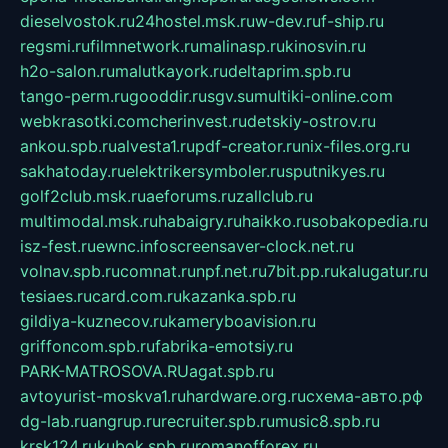
dieselvostok.ru
24hostel.msk.ru
w-dev.ru
f-ship.ru
regsmi.ru
filmnetwork.ru
malinasp.ru
kinosvin.ru
h2o-salon.ru
malutkayork.ru
deltaprim.spb.ru
tango-perm.ru
gooddir.ru
sgv.su
multiki-online.com
webkrasotki.com
cherinvest.ru
detskiy-ostrov.ru
ankou.spb.ru
alvesta1.ru
pdf-creator.ru
nix-files.org.ru
sakhatoday.ru
elektrikersymboler.ru
sputnikyes.ru
golf2club.msk.ru
aeforums.ru
zallclub.ru
multimodal.msk.ru
habaigry.ru
haikko.ru
sobakopedia.ru
isz-fest.ru
ewnc.info
screensaver-clock.net.ru
volnav.spb.ru
comnat.ru
npf.net.ru
7bit.pp.ru
kalugatur.ru
tesiaes.ru
card.com.ru
kazanka.spb.ru
gildiya-kuznecov.ru
kameryboavision.ru
griffoncom.spb.ru
fabrika-emotsiy.ru
PARK-MATROSOVA.RU
agat.spb.ru
avtoyurist-moskva1.ru
hardware.org.ru
схема-авто.рф
dg-lab.ru
angrup.ru
recruiter.spb.ru
music8.spb.ru
krsk124.ru
kubok.spb.ru
romanofforex.ru