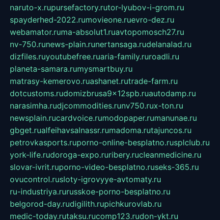
naruto-x.ru
pursefactory.ru
tor-lyubov-i-grom.ru
spayderhed-2022.ru
movieone.ru
evro-dez.ru
webamator.ru
ma-absolut1.ru
avtopomosch27.ru
nv-750.ru
news-plain.ru
nertansaga.ru
delanalad.ru
dizfiles.ru
youtubefree.ru
aria-family.ru
roadli.ru
planeta-samara.ru
mysmartbuy.ru
matrasy-kemerovo.ru
ashanet.ru
trade-farm.ru
dotcustoms.ru
domizbrusa9x12spb.ru
autodamp.ru
narasimha.ru
djcommodities.ru
nv750.ru
x-ton.ru
newsplain.ru
cardvoice.ru
modopaper.ru
manunae.ru
gbget.ru
alfeihavsalnassr.ru
madoma.ru
tajuncos.ru
petrovkasports.ru
porno-online-besplatno.ru
splclub.ru
york-life.ru
doroga-expo.ru
ribery.ru
cleanmedicine.ru
slovar-ivrit.ru
porno-video-besplatno.ru
seks-365.ru
ovucontrol.ru
sloty-igrovyye-avtomaty.ru
ru-industriya.ru
russkoe-porno-besplatno.ru
belgorod-day.ru
digilith.ru
pichkurovlab.ru
medic-today.ru
taksu.ru
comp123.ru
don-ykt.ru