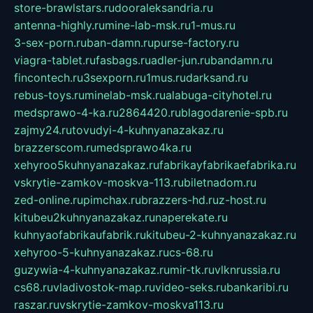
store-brawlstars.ru
dooraleksandria.ru
antenna-highly.ru
mine-lab-msk.ru
1-mus.ru
3-sex-porn.ru
ban-damn.ru
purse-factory.ru
viagra-tablet.ru
fasbags.ru
adler-jun.ru
bandamn.ru
fincontech.ru
3sexporn.ru
1mus.ru
darksand.ru
rebus-toys.ru
minelab-msk.ru
alabuga-cityhotel.ru
medsprawo-4-ka.ru
2864420.ru
blagodarenie-spb.ru
zajmy24.ru
tovudyi-4-kuhnyanazakaz.ru
brazzerscom.ru
medsprawo4ka.ru
xehyroo5kuhnyanazakaz.ru
fabrikayfabrikaefabrika.ru
vskrytie-zamkov-moskva-113.ru
biletnadom.ru
zed-online.ru
pimchax.ru
brazzers-hd.ru
z-host.ru
kitubeu2kuhnyanazakaz.ru
naperekate.ru
kuhnyaofabrikaufabrik.ru
kitubeu-2-kuhnyanazakaz.ru
xehyroo-5-kuhnyanazakaz.ru
cs-68.ru
guzywia-4-kuhnyanazakaz.ru
mir-tk.ru
vlknrussia.ru
cs68.ru
vladivostok-map.ru
video-seks.ru
bankaribi.ru
raszar.ru
vskrytie-zamkov-moskva113.ru