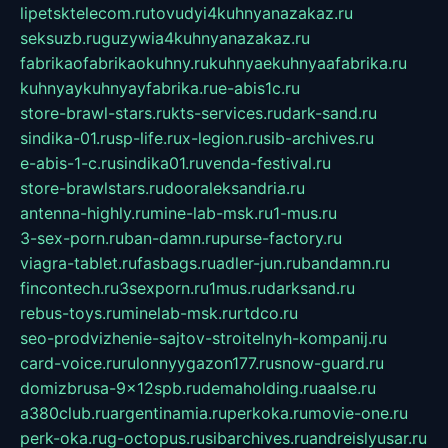
lipetsktelecom.ru
tovudyi4kuhnyanazakaz.ru
seksuzb.ru
guzywia4kuhnyanazakaz.ru
fabrikaofabrikaokuhny.ru
kuhnyaekuhnyaafabrika.ru
kuhnyaykuhnyayfabrika.ru
e-abis1c.ru
store-brawl-stars.ru
kts-services.ru
dark-sand.ru
sindika-01.ru
sp-life.ru
x-legion.ru
sib-archives.ru
e-abis-1-c.ru
sindika01.ru
venda-festival.ru
store-brawlstars.ru
dooraleksandria.ru
antenna-highly.ru
mine-lab-msk.ru
1-mus.ru
3-sex-porn.ru
ban-damn.ru
purse-factory.ru
viagra-tablet.ru
fasbags.ru
adler-jun.ru
bandamn.ru
fincontech.ru
3sexporn.ru
1mus.ru
darksand.ru
rebus-toys.ru
minelab-msk.ru
rtdco.ru
seo-prodvizhenie-sajtov-stroitelnyh-kompanij.ru
card-voice.ru
rulonnyygazon177.ru
snow-guard.ru
domizbrusa-9x12spb.ru
demaholding.ru
aalse.ru
a380club.ru
argentinamia.ru
perkoka.ru
movie-one.ru
perk-oka.ru
g-octopus.ru
sibarchives.ru
andreislyusar.ru